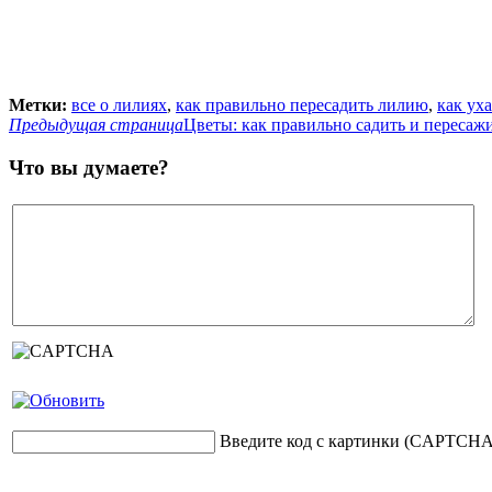
Метки:
все о лилиях
,
как правильно пересадить лилию
,
как ух
Предыдущая страница
Цветы: как правильно садить и пересаж
Что вы думаете?
Введите код с картинки (CAPTCHA