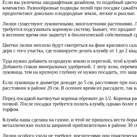
Если вы увлечены ландшафтным дизайном, то подобный цветок, 
компактно. Разнообразные подвиды лилий при посадке сажайте 
предпочитают довольно плодородные земли, легкие и рыхлые. Н
Лилии существуют луковичными, многолетними растениями. Лу
требуется подсушивать корневую систему. Бывает, что продают
в весеннее время они зацветут в биологический собственный с
Цветки лилии неплохо будут смотреться на фоне красивого сала
дерн с того участка, где планируете делать клумбу от 1 до 2 к
Туда нужно добавить огородную землю и перегной, чтоб клумба 
Добавить стакан минеральных удобрений, 1 литр золы, перемеш
луковица, тем на крупную глубину ее нужно посадить, это защи
Если луковицы в диаметре доходят до 5 см, расстояние при поса
расстоянии в районе 20 см. В осеннее время их рассадите, так к
Перед посадкой вытянутые коренья обрежьте до 1/2. Коренья рас
почвой. После посадки требуется полить клумбу, однако более 
торфом.
Клумба наша сделана на газоне, и чтоб не пришлось вести борь
металлические полосы шириной приблизительно в районе 30 с
Лилии особого ухода не требуют, вредителями они практическ