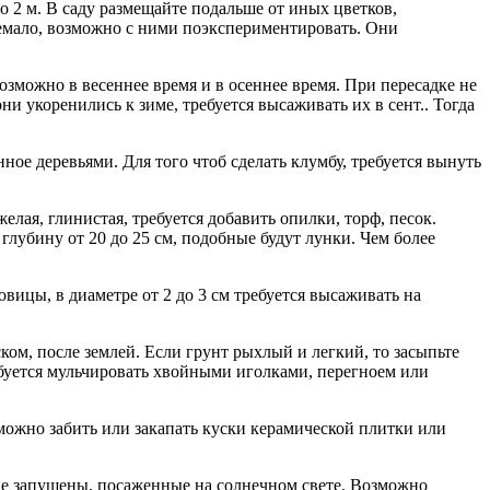
 2 м. В саду размещайте подальше от иных цветков,
немало, возможно с ними поэкспериментировать. Они
ожно в весеннее время и в осеннее время. При пересадке не
и укоренились к зиме, требуется высаживать их в сент.. Тогда
ное деревьями. Для того чтоб сделать клумбу, требуется вынуть
лая, глинистая, требуется добавить опилки, торф, песок.
лубину от 20 до 25 см, подобные будут лунки. Чем более
овицы, в диаметре от 2 до 3 см требуется высаживать на
ском, после землей. Если грунт рыхлый и легкий, то засыпьте
ребуется мульчировать хвойными иголками, перегноем или
зможно забить или закапать куски керамической плитки или
не запущены, посаженные на солнечном свете. Возможно