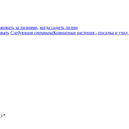
аживать за лилиями
,
когда садить лилии
ивать
Следующая страница
Комнатные растения - посадка и уход
)
*