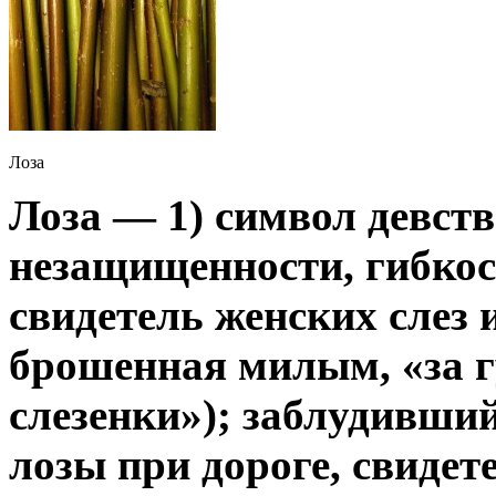
Лоза
Лоза — 1) символ девств
незащищенности, гибкос
свидетель женских слез 
брошенная милым, «за г
слезенки»); заблудивши
лозы при дороге, свидете