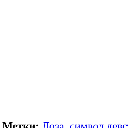
Метки:
Лоза
,
символ дев