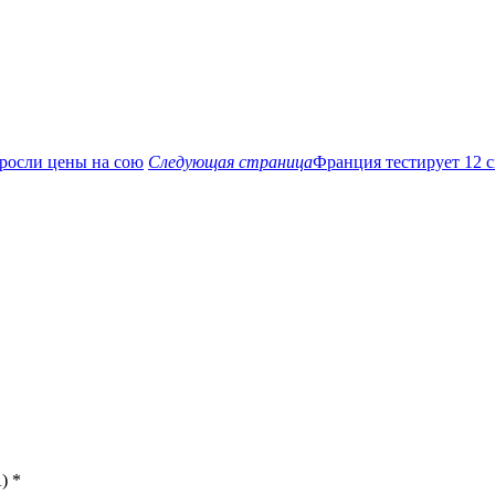
ыросли цены на сою
Следующая страница
Франция тестирует 12 с
)
*