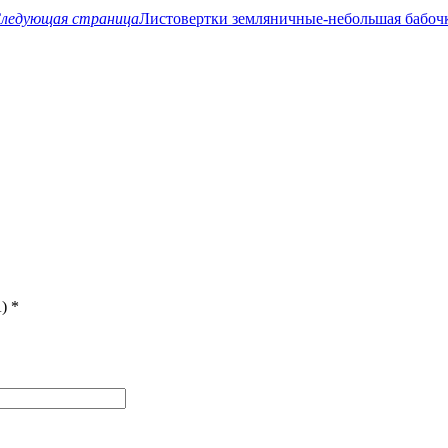
ледующая страница
Листовертки земляничные-небольшая бабочк
)
*