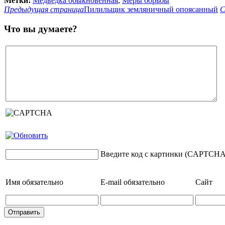
Метки:
Медведка обыкновенная
,
Меры борьбы
Предыдущая страница
Пилильщик земляничный опоясанный
С
Что вы думаете?
Введите код с картинки (CAPTCHA
Имя
обязательно
E-mail
обязательно
Сайт