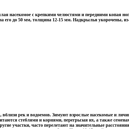
я насекомое с крепкими челюстями и передними копая ногами
на его до 50 мм, толщина 12-15 мм. Надкрылья укорочены, и
 вблизи рек и водоемов. Зимуют взрослые насекомые и личин
итаются стеблями и корнями, перегрызая их, а также семен
ругие участки, часто перелетают на значительные расстояния