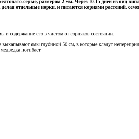
 желтовато-серые, размером 2 мм. Через 10-15 дней из яиц в
тся, делая отдельные норки, и питаются корнями растений, с
ы и содержание его в чистом от сорняков состоянии.
е выкапывают ямы глубиной 50 см, в которые кладут непереприли
медведка погибает.