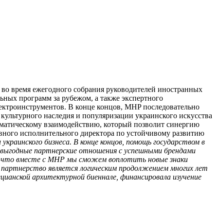
 во время ежегодного собрания руководителей иностранных
ных программ за рубежом, а также экспертного
ктроинструментов. В конце концов, MHP последовательно
ультурного наследия и популяризации украинского искусства
тематическому взаимодействию, который позволит синергию
вного исполнительного директора по устойчивому развитию
раинского бизнеса. В конце концов, помощь государством в
овыгодные партнерские отношения с успешными брендами
н, что вместе с MHP мы сможем воплотить новые знаки
 партнерство является логическим продолжением многих лет
анской архитектурной биеннале, финансировала изучение