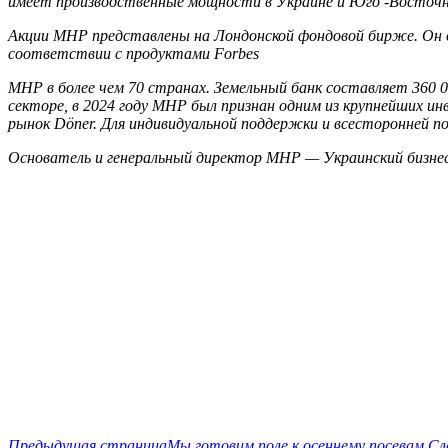
имеет производственные мощности в Украине и Юго -Восточн
Акции MHP представлены на Лондонской фондовой бирже. Он об
соответствии с продуктами Forbes
MHP в более чем 70 странах. Земельный банк составляет 360 0
секторе, в 2024 году MHP был признан одним из крупнейших ин
рынок Döner. Для индивидуальной поддержки и всесторонней 
Основатель и генеральный директор MHP — Украинский бизне
Предыдущая страница
Мы готовим поле к осеннему посевам
Сл