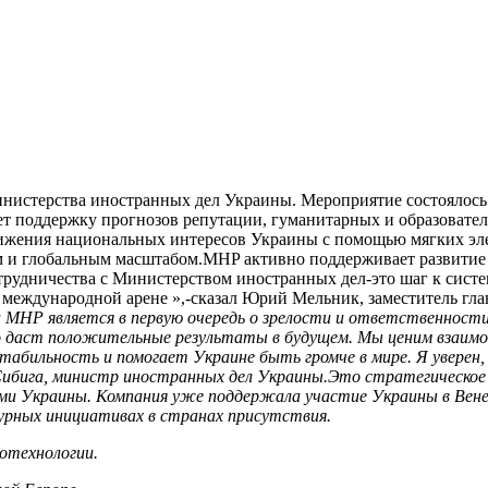
инистерства иностранных дел Украины. Мероприятие состоялось
 поддержку прогнозов репутации, гуманитарных и образователь
ижения национальных интересов Украины с помощью мягких эле
и глобальным масштабом.MHP активно поддерживает развитие к
отрудничества с Министерством иностранных дел-это шаг к сис
международной арене »,-сказал Юрий Мельник, заместитель гла
P является в первую очередь о зрелости и ответственности ук
но даст положительные результаты в будущем. Мы ценим взаим
стабильность и помогает Украине быть громче в мире. Я увере
 Сибига, министр иностранных дел Украины.Это стратегическое
Украины. Компания уже поддержала участие Украины в Венеци
турных инициативах в странах присутствия.
ротехнологии.