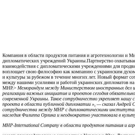
Компания в области продуктов питания и агротехнологии и М
дипломатических учреждений Украины.Партнерство охватывает
взаимодействия с дипломатическими учреждениями для продв
воплощает свою философию как компанию с украинским духом 
и культуры за рубежом в течение многих лет. Новый формат с
между нашими усилиями и работой украинских дипломатов на 
MHP.>
Меморандум между Министерством иностранных дел и MH
реализации важных инициатив и проектов сегодня обязатель
современной Украины. Такое сотрудничество укрепляет нашу 
проекта в области публичной дипломатии », — сказал Андрей
сотрудничества между MHP с дипломатическими институтами 
наследия Филиппа Орлика и неоднократно участвовала в куль
MHP-International Company в области продуктов питания и аг