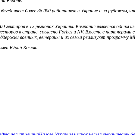
ой Европе.
ъединяет более 36 000 работников в Украине и за рубежом, чт
00 гектаров в 12 регионах Украины. Компания является одним и
весторов в стране, согласно Forbes и NV. Вместе с партнерами 
поддержки военных, ветераны и их семьи реализуют программу M
смен Юрий Косюк.
едующая страница
На юге Украины чеснок нельзя выращивать бе