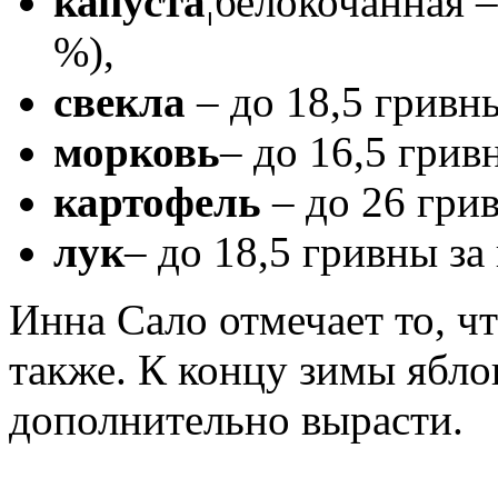
капуста
¦белокочанная –
%),
свекла
– до 18,5 гривн
морковь
– до 16,5 грив
картофель
– до 26 грив
лук
– до 18,5 гривны за
Инна Сало отмечает то, ч
также. К концу зимы ябло
дополнительно вырасти.