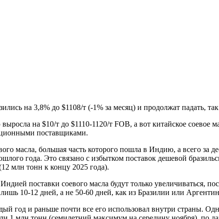
лись на 3,8% до $1108/т (-1% за месяц) и продолжат падать, так
 выросла на $10/т до $1110-1120/т FOB, а вот китайское соевое ма
иционными поставщиками.
ого масла, большая часть которого пошла в Индию, а всего за де
рошлого года. Это связано с избытком поставок дешевой бразильс
12 млн тонн к концу 2025 года).
дией поставки соевого масла будут только увеличиваться, поск
 лишь 10-12 дней, а не 50-60 дней, как из Бразилии или Аргенти
ый год и раньше почти все его использовал внутри страны. Одн
и 1 млн тонн (семилетний максимум на середину ноября), по да