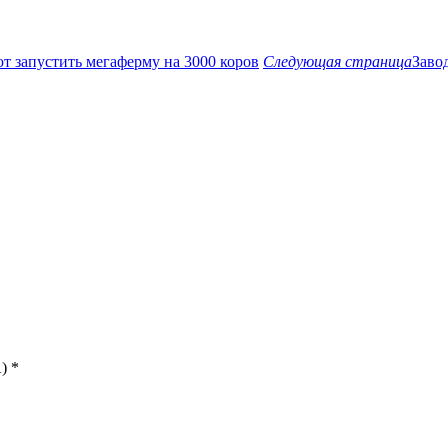
ют запустить мегаферму на 3000 коров
Следующая страница
Заво
)
*