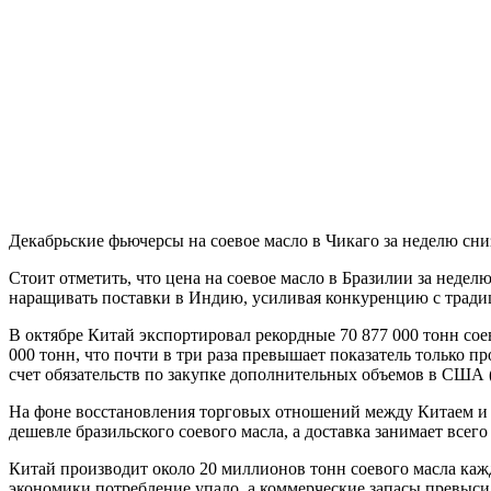
Декабрьские фьючерсы на соевое масло в Чикаго за неделю снизи
Стоит отметить, что цена на соевое масло в Бразилии за неделю
наращивать поставки в Индию, усиливая конкуренцию с трад
В октябре Китай экспортировал рекордные 70 877 000 тонн соев
000 тонн, что почти в три раза превышает показатель только п
счет обязательств по закупке дополнительных объемов в США (
На фоне восстановления торговых отношений между Китаем и Ин
дешевле бразильского соевого масла, а доставка занимает всего
Китай производит около 20 миллионов тонн соевого масла кажд
экономики потребление упало, а коммерческие запасы превысил