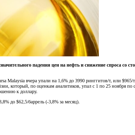
значительного падения цен на нефть и снижение спроса со с
a Malaysia вчера упали на 1,6% до 3990 ринггитов/т, или $965/т
зии, который, по оценкам аналитиков, упал с 1 по 25 ноября п
ошению к доллару.
8% до $62,5/баррель (-3,8% за месяц).