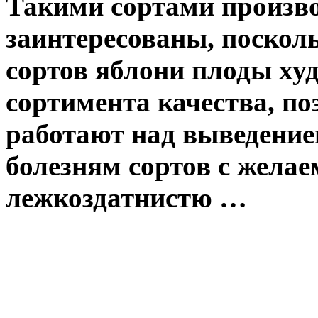
Такими сортами произв
заинтересованы, поскол
сортов яблони плоды ху
сортимента качества, п
работают над выведение
болезням сортов с жела
лежкоздатнистю …