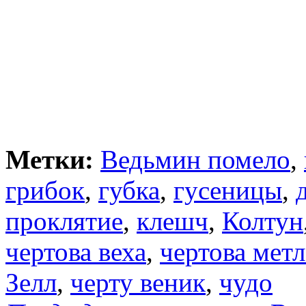
Метки:
Ведьмин помело
,
грибок
,
губка
,
гусеницы
,
проклятие
,
клешч
,
Колтун
чертова веха
,
чертова метл
Зелл
,
черту веник
,
чудо