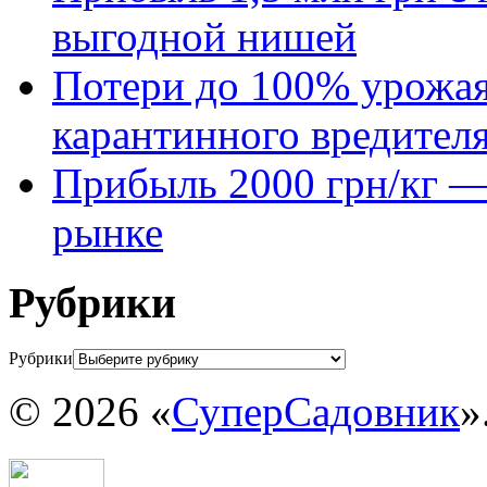
выгодной нишей
Потери до 100% урожая
карантинного вредител
Прибыль 2000 грн/кг — 
рынке
Рубрики
Рубрики
© 2026 «
СуперСадовник
»