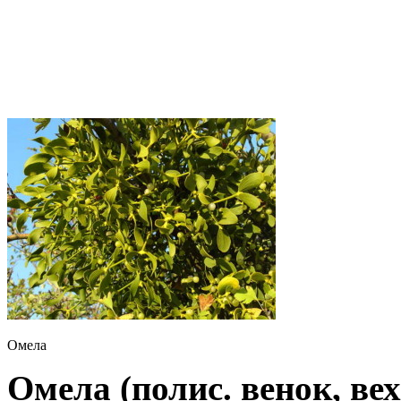
Омела
Омела (полис. венок, вех