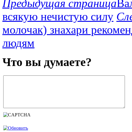
Предыдущая страница
Ва
всякую нечистую силу
Сл
молочак) знахари рекоме
людям
Что вы думаете?