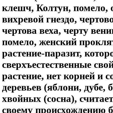
клешч, Колтун, помело, о
вихревой гнездо, чертово
чертова веха, черту вен
помело, женский проклят
растение-паразит, котор
сверхъестественные свой
растение, нет корней и с
деревьев (яблони, дубе, бе
хвойных (сосна), считае
своему происхождению б