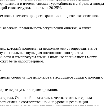
 пшеницы и ячменя, снижает урожайность в 2-3 раза, а иногда
кций снижает урожайность на 20-25%.
технологического процесса хранения и подготовки семенного
ь барабана, правильность регулировки очистки, а также
ир, который позволяет за несколько минут определить этот
ому специальные щупы для постоянного контроля за
ажности и температуры семян. Опытные специалисты могут
 может быть недостоверным.
.
ажности семян лучше использовать воздушное сушки с помощью
торые не допускают травмирования.
териал. Основной показатель качества этого материала
сть семян, а соответственно и на уровень реализации