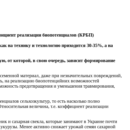
ффициент реализации биопотенциалов (КРБП)
ак на технику и технологию приходится 30-35%, а на
ю, от которой, в свою очередь, зависит формирование
й семенной материал, даже при незначительных повреждений,
сть, на реализацию биопотенцийних возможностей
озможность предотвращения и уменьшения травмирования,
нциалов сельхозкультур, то есть насколько полно
тносительная величина, т.е. коэффициент реализации
чник и сахарная свекла, которые занимают в Украине почти
укурузы. Менее активно снижает урожай семян сахарной