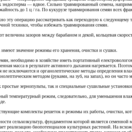
к эндосперма — вдвое. Сильно травмированный семена, например
йность до 1 ц / га. По кукурузе травмирования семян всех фра
ужно эту операцию рассматривать как переходную к следующему 
чной техники, чтобы избежать травмирования семян.
т величина зазоров между барабаном и декой, кольцевая скорост
а имеют значение режимы его хранения, очистки и сушки.
мян, необходимо в хозяйстве иметь портативный електровологом
енная масса в результате активного дыхания нагревается. Поэт
тя не исключаются и органолептические методы определения вл
нолептическим методом (руками, на зуб, на запах), но он часто
 простые зернопульты, так и специальные сушильные установки
льный температурный режим, следовательно, для уменьшения вл
де.
тствующие комплекты решеток и режимы их работы, очистки, ко
ости сельхозкультур, фундаментом которой является семенной ма
вает реализацию биопотенциалов культурных растений. На всхоже