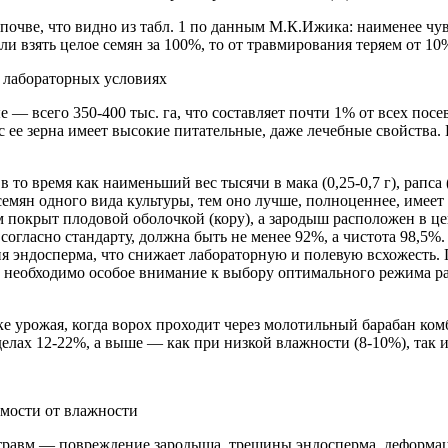
 почве, что видно из табл. 1 по данным М.К.Ижика: наименее 
ли взять целое семян за 100%, то от травмирования теряем от 10
в лабораторных условиях
— всего 350-400 тыс. га, что составляет почти 1% от всех посев
с ее зерна имеет высокие питательные, даже лечебные свойства. 
 то время как наименьший вес тысячи в мака (0,25-0,7 г), рапса (
е семян одного вида культуры, тем оно лучше, полноценнее, име
покрыт плодовой оболочкой (кору), а зародыш расположен в цен
согласно стандарту, должна быть не менее 92%, а чистота 98,5%.
 эндосперма, что снижает лабораторную и полевую всхожесть.
а необходимо особое внимание к выбору оптимального режима ра
е урожая, когда ворох проходит через молотильный барабан ком
лах 12-22%, а выше — как при низкой влажности (8-10%), так и 
имости от влажности
а травм — повреждение зародыша, трещины эндосперма, деформа