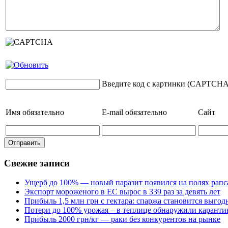
Введите код с картинки (CAPTCHA
Имя
обязательно
E-mail
обязательно
Сайт
Свежие записи
Ущерб до 100% — новый паразит появился на полях рапс
Экспорт мороженого в ЕС вырос в 339 раз за девять лет
Прибыль 1,5 млн грн с гектара: спаржа становится выго
Потери до 100% урожая – в теплице обнаружили каранти
Прибыль 2000 грн/кг — раки без конкурентов на рынке