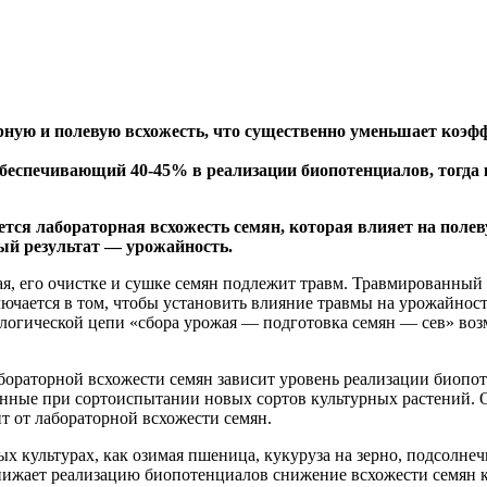
рную и полевую всхожесть, что существенно уменьшает коэ
беспечивающий 40-45% в реализации биопотенциалов, тогда к
ся лабораторная всхожесть семян, которая влияет на полеву
ый результат — урожайность.
жая, его очистке и сушке семян подлежит травм. Травмированны
лючается в том, чтобы установить влияние травмы на урожайно
нологической цепи «сбора урожая — подготовка семян — сев» в
бораторной всхожести семян зависит уровень реализации биопоте
нные при сортоиспытании новых сортов культурных растений. О
 от лабораторной всхожести семян.
ых культурах, как озимая пшеница, кукуруза на зерно, подсолне
нижает реализацию биопотенциалов снижение всхожести семян к