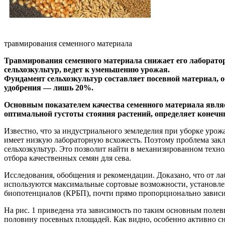
травмирования семенного материала
Травмирования семенного материала снижает его лаборато
сельхозкультур, ведет к уменьшению урожая.
Фундамент сельхозкультур составляет посевной материал, о
удобрения — лишь 20%.
Основным показателем качества семенного материала являет
оптимальной густоты стояния растений, определяет конечн
Известно, что за индустриального земледелия при уборке уро
имеет низкую лабораторную всхожесть. Поэтому проблема зак
сельхозкультур. Это позволит найти в механизированном тех
отбора качественных семян для сева.
Исследования, обобщения и рекомендации. Доказано, что от ла
используются максимальные сортовые возможности, установле
биопотенциалов (КРБП), почти прямо пропорционально зависит
На рис. 1 приведена эта зависимость по таким основным полев
половину посевных площадей. Как видно, особенно активно с