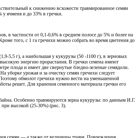
чувствительный к снижению всхожести травмированное семян
% у ячменя и до 33% в гречки.
ов, в частности от 0,1-0,6% в среднем полосе до 5% и более на
Кроме того, с 1 га гречихи можно собрать во время цветения до
1,9-5,5 г), а наибольшая у кукурузы (50 -1100 г), в зерновых
ет высокую энергию прорастания. В гречки семена имеют
тре плода и имеет две свернутые бледно-зеленые семядоли.
 На уборке урожая и за очистку семян гречихи следует
 Поэтому обмолот гречихи нужно вести на уменьшенной
боты решет. Для хранения семенного материала гречки его
байна. Особенно травмируются зерна кукурузы: по данным И.Г.
при высокой (25-30%) (рис. 3).
ция семян — а также от величины травм. Повреждения