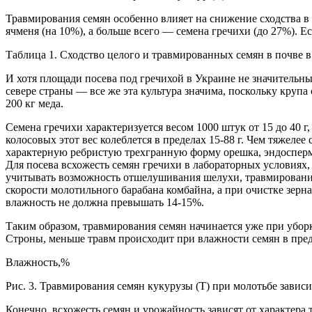
Травмирования семян особенно влияет на снижение сходства в
ячменя (на 10%), а больше всего — семена гречихи (до 27%). Ес
Таблица 1. Сходство целого и травмированных семян в почве 
И хотя площади посева под гречихой в Украине не значительные 
севере страны — все же эта культура значима, поскольку крупа 
200 кг меда.
Семена гречихи характеризуется весом 1000 штук от 15 до 40 г, в
колосовых этот вес колеблется в пределах 15-88 г. Чем тяжеле
характерную ребристую трехгранную форму орешка, эндосперм 
Для посева всхожесть семян гречихи в лабораторных условиях, 
учитывать возможность отшелушивания шелухи, травмирования
скорости молотильного барабана комбайна, а при очистке зерн
влажность не должна превышать 14-15%.
Таким образом, травмирования семян начинается уже при уборк
Строны, меньше травм происходит при влажности семян в преде
Влажность,%
Рис. 3. Травмирования семян кукурузы (Т) при молотьбе завис
Конечно, всхожесть семян и урожайность зависят от характер