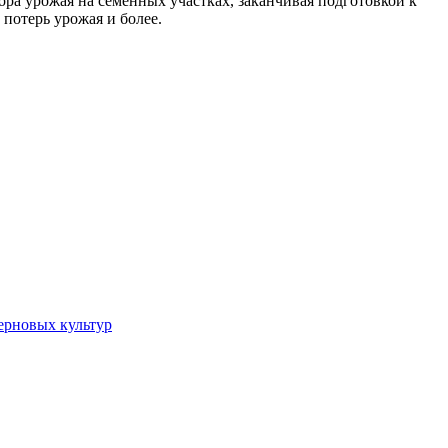
ора урожая на семенных участках, заканчивая подготовкой к
потерь урожая и более.
ерновых культур