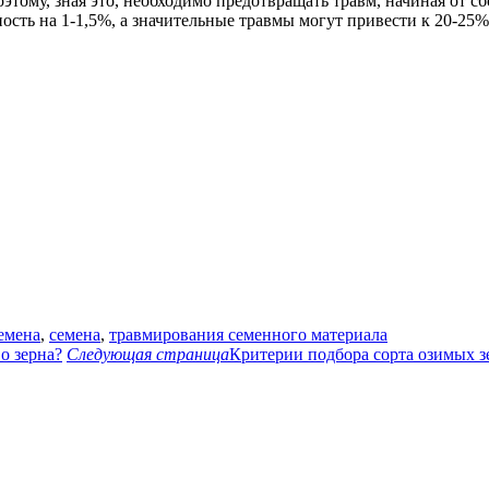
тому, зная это, необходимо предотвращать травм, начиная от сб
ть на 1-1,5%, а значительные травмы могут привести к 20-25% 
емена
,
семена
,
травмирования семенного материала
о зерна?
Следующая страница
Критерии подбора сорта озимых з