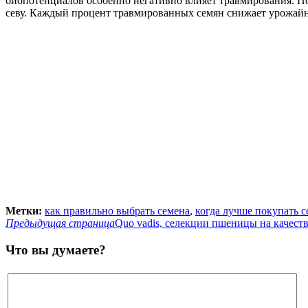
биопотенциалов особенно негативно влияет травмирования. Поэ
севу. Каждый процент травмированных семян снижает урожайнос
Метки:
как правильно выбрать семена
,
когда лучше покупать с
Предыдущая страница
Quo vadis, селекции пшеницы на качеств
Что вы думаете?