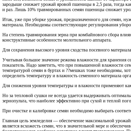
зародыше снижает урожай яровой пшеницы в 2,5 раза, тогда ка
и раз. Лишь 10% травмированных семян пшеницы снижает урожа
Итак, уже при уборке урожая, предназначенного для семян, н
материала. Необходимы соответствующие регулирования уборо
На степень травмирования зерна при комбайнового сбора влияю
конструктивные особенности молотильного аппарата.
Для сохранения высокого уровня сходства посевного материал
Учитывая большое значение режима влажности для хранения се
показатель. Надо заметить, что при повышенной влажности сем
температурой семян в буртах и ??мешках тоже необходимы, хо
определить температуру и влажность семенного материала орга
Для снижения уровня температуры и влажности применяют как
Но за тепловой сушки не всегда удается выдерживать оптима
зернопульта, что наиболее эффективно при сухой и теплой пого
При очистке и калибровке семян необходимо выбирать соотве
Главная цель земледелия — обеспечение максимальной урожайн
является всхожесть семян, что в значительной мере и обеспечи