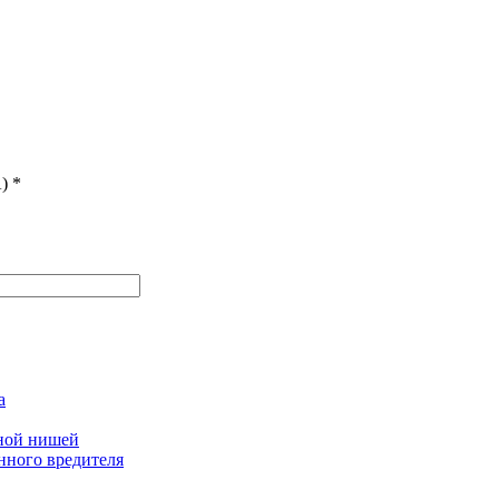
)
*
а
дной нишей
нного вредителя