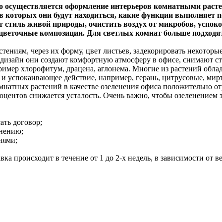
го осуществляется оформление интерьеров комнатными расте
в которых они будут находиться, какие функции выполняет 
т стиль живой природы, очистить воздух от микробов, успок
цветочные композиции. Для светлых комнат больше подходят
тениям, через их форму, цвет листьев, задекорировать некоторы
дизайн они создают комфортную атмосферу в офисе, снимают ста
пример хлорофитум, драцена, аглонема. Многие из растений об
 успокаивающее действие, например, герань, цитрусовые, мирт
натных растений в качестве озеленения офиса положительно от
роцентов снижается усталость. Очень важно, чтобы озеленением
ать договор;
енению;
иями;
а происходит в течение от 1 до 2-х недель, в зависимости от в