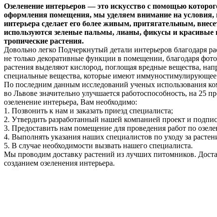
Озеленение интерьеров — это искусство с помощью которо
оформления помещения, мы уделяем внимание на условия, 
интерьера сделает его более живым, притягательным, внесе
используются зеленые пальмы, лианы, фикусы и красивые 
тропические растения.
Довольно легко Подчеркнутый детали интерьеров благодаря рас
не только декоративные функции в помещении, благодаря фото
растения выделяют кислород, поглощая вредные вещества, на
специальные вещества, которые имеют иммуностимулирующее и
По последним данным исследований ученых использования ком
во Львове значительно улучшается работоспособность, на 25 п
озеленение интерьера, Вам необходимо:
1. Позвонить к нам и заказать приезд специалиста;
2. Утвердить разработанный нашей компанией проект и подпис
3. Предоставить нам помещение для проведения работ по озел
4. Выполнять указания наших специалистов по уходу за растен
5. В случае необходимости вызвать нашего специалиста.
Мы проводим доставку растений из лучших питомников. Доставк
созданием озеленения интерьера.