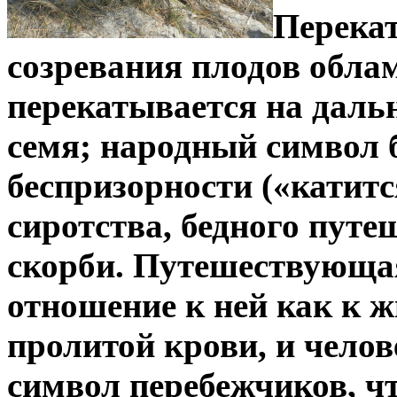
Перекат
созревания плодов обла
перекатывается на дальн
семя; народный символ б
беспризорности («катитс
сиротства, бедного путе
скорби. Путешествующая
отношение к ней как к ж
пролитой крови, и челов
символ перебежчиков, чт