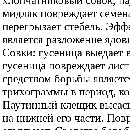
хлопчатниковый совок, п
мидляк повреждает семена
перегрызает стебель. Эф
является разложение ядо
Совки: гусеница выедает 
гусеница повреждает лис
средством борьбы являет
трихограммы в период, ко
Паутинный клещик высасыв
на нижней его части. Пов