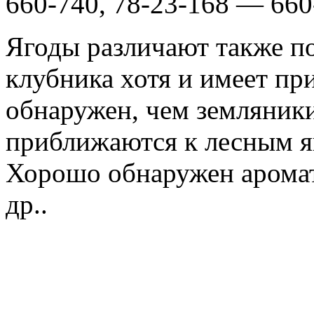
660-740, 78-23-168 — 660
Ягоды различают также п
клубника хотя и имеет пр
обнаружен, чем земляники
приближаются к лесным яг
Хорошо обнаружен аромат
др..