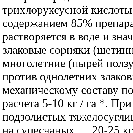
трихлоруксусной кислоты,
содержанием 85% препара
растворяется в воде и зна
злаковые сорняки (щетинн
многолетние (пырей ползу
против однолетних злаков
механическому составу п
расчета 5-10 кг / га *. П
подзолистых тяжелосугли
на супесчаных — 20-25 кг 