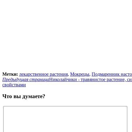
Метки:
лекарственное растения
,
Мокрецы
,
Подмаренник наст
Предыдущая страница
Николайчики - травянистое растение, с
свойствами
Что вы думаете?