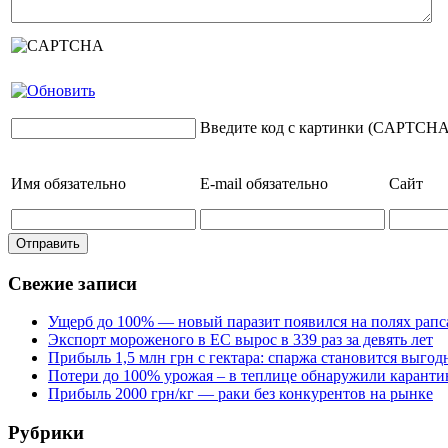
Введите код с картинки (CAPTCHA
Имя
обязательно
E-mail
обязательно
Сайт
Свежие записи
Ущерб до 100% — новый паразит появился на полях рапс
Экспорт мороженого в ЕС вырос в 339 раз за девять лет
Прибыль 1,5 млн грн с гектара: спаржа становится выго
Потери до 100% урожая – в теплице обнаружили каранти
Прибыль 2000 грн/кг — раки без конкурентов на рынке
Рубрики