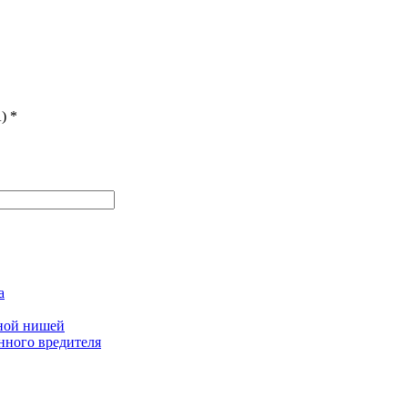
)
*
а
дной нишей
нного вредителя