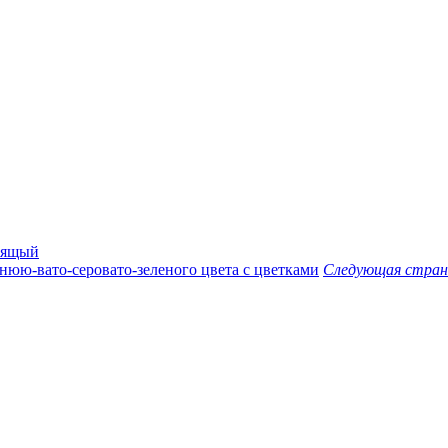
оящый
инюю-вато-серовато-зеленого цвета с цветками
Следующая стран