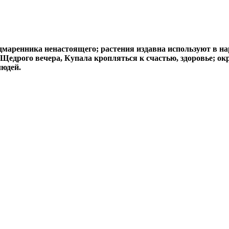
аренника ненастоящего; растения издавна используют в нар
 Щедрого вечера, Купала кропляться к счастью, здоровье; о
людей.