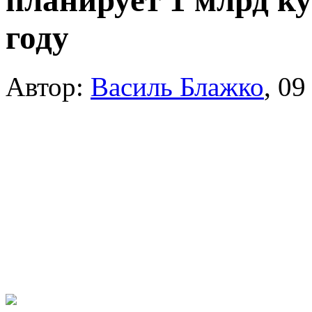
планирует 1 млрд ку
году
Автор:
Василь Блажко
,
09