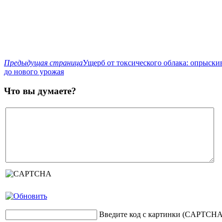
Предыдущая страница
Ущерб от токсического облака: опрыскив
до нового урожая
Что вы думаете?
Введите код с картинки (CAPTCHA