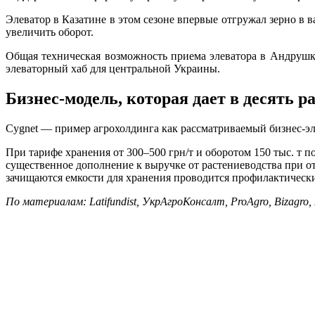
Элеватор в Казатине в этом сезоне впервые отгружал зерно в 
увеличить оборот.
Общая техническая возможность приема элеватора в Андрушках
элеваторный хаб для центральной Украины.
Бизнес-модель, которая дает в десять р
Cygnet — пример агрохолдинга как рассматриваемый бизнес-эл
При тарифе хранения от 300–500 грн/т и оборотом 150 тыс. т п
существенное дополнение к выручке от растениеводства при о
зачищаются емкости для хранения проводится профилактически
По материалам: Latifundist, УкрАгроКонсалт, ProAgro, Bizagro, E