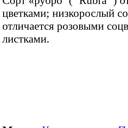
Сорт «рубро ‘(‘ Rubra ‘)
цветками; низкорослый со
отличается розовыми соц
листками.