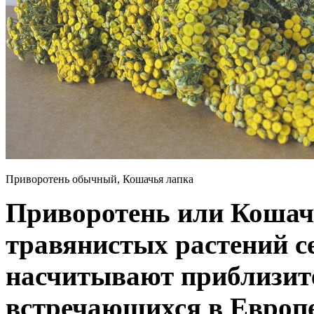
Приворотень обычный, Кошачья лапка
Приворотень или Кошач
травянистых растений се
насчитывают приблизите
встречающихся в Европе