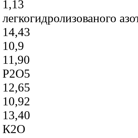
1,13
легкогидролизованого азо
14,43
10,9
11,90
Р2О5
12,65
10,92
13,40
К2О