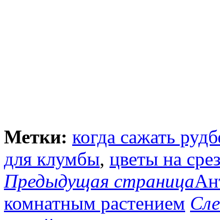
Метки:
когда сажать руд
для клумбы
,
цветы на сре
Предыдущая страница
Ан
комнатным растением
Сле