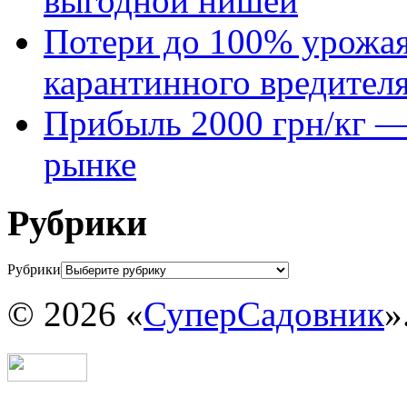
выгодной нишей
Потери до 100% урожая
карантинного вредител
Прибыль 2000 грн/кг — 
рынке
Рубрики
Рубрики
© 2026 «
СуперСадовник
»