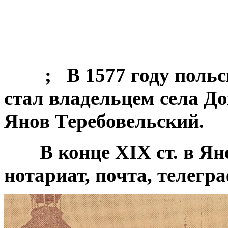
; В 1577 году польск
стал владельцем села До
Янов Теребовельский.
В конце ХІХ ст. в Яне 
нотариат, почта, телегра