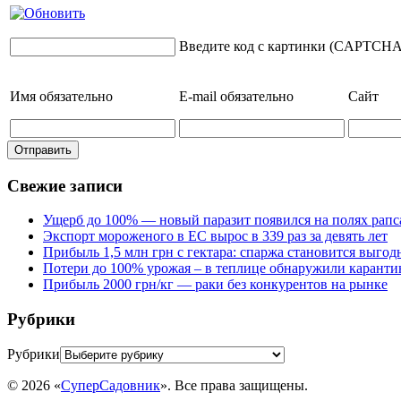
Введите код с картинки (CAPTCHA
Имя
обязательно
E-mail
обязательно
Сайт
Свежие записи
Ущерб до 100% — новый паразит появился на полях рапс
Экспорт мороженого в ЕС вырос в 339 раз за девять лет
Прибыль 1,5 млн грн с гектара: спаржа становится выго
Потери до 100% урожая – в теплице обнаружили каранти
Прибыль 2000 грн/кг — раки без конкурентов на рынке
Рубрики
Рубрики
© 2026 «
СуперСадовник
». Все права защищены.