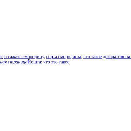
огда сажать смородину
,
сорта смородины
,
что такое декоративная
щая страница
Йошта: что это такое