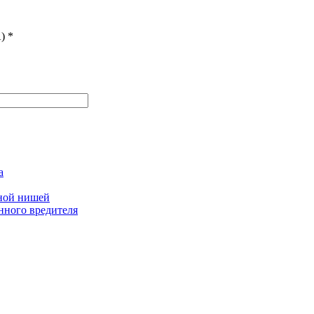
)
*
а
дной нишей
нного вредителя