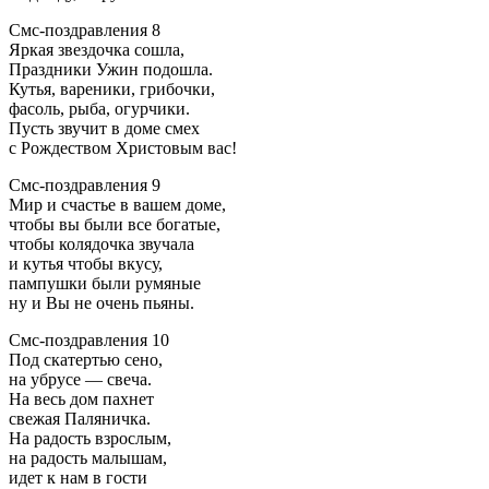
Смс-поздравления 8
Яркая звездочка сошла,
Праздники Ужин подошла.
Кутья, вареники, грибочки,
фасоль, рыба, огурчики.
Пусть звучит в доме смех
с Рождеством Христовым вас!
Смс-поздравления 9
Мир и счастье в вашем доме,
чтобы вы были все богатые,
чтобы колядочка звучала
и кутья чтобы вкусу,
пампушки были румяные
ну и Вы не очень пьяны.
Смс-поздравления 10
Под скатертью сено,
на убрусе — свеча.
На весь дом пахнет
свежая Паляничка.
На радость взрослым,
на радость малышам,
идет к нам в гости