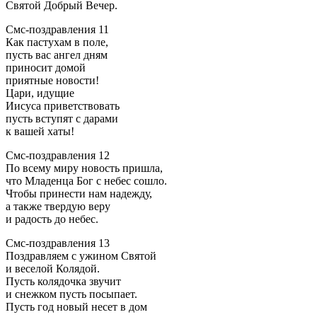
Святой Добрый Вечер.
Смс-поздравления 11
Как пастухам в поле,
пусть вас ангел дням
приносит домой
приятные новости!
Цари, идущие
Иисуса приветствовать
пусть вступят с дарами
к вашей хаты!
Смс-поздравления 12
По всему миру новость пришла,
что Младенца Бог с небес сошло.
Чтобы принести нам надежду,
а также твердую веру
и радость до небес.
Смс-поздравления 13
Поздравляем с ужином Святой
и веселой Колядой.
Пусть колядочка звучит
и снежком пусть посыпает.
Пусть год новый несет в дом