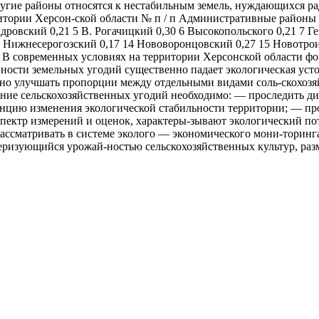
ругие районы относятся к нестабильным земель, нуждающихся р
тории Херсон-ской области № п / п Административные районы 
ндровский 0,21 5 В. Рогачицкий 0,30 6 Высокопольского 0,21 7 Г
13 Нижнесерогозский 0,17 14 Нововоронцовский 0,27 15 Новотро
1. В современных условиях на территории Херсонской области 
ости земельных угодий существенно падает экологическая усто
но улучшать пропорции между отдельными видами соль-скохозяй
ие сельскохозяйственных угодий необходимо: — проследить ди
енцию изменения экологической стабильности территории; — про
спектр измерений и оценок, характеры-зывают экологический п
ассматривать в системе эколого — экономического мони-торинг
теризующийся урожай-ностью сельскохозяйственных культур, раз