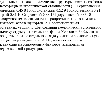
адикальных направлений-менения структуры земельного фонда.
Коэффициент экологической стабильности () 1 Бериславский
енический 0,45 8 Голопристанский 0,52 9 Горностаевский 0,21
ицкий 0,31 16 Скадовский 0,38 17 Цюрупинский 0,37 18
формируется техногенный тип агропромышленного комплекса.
йчивость агроландшафтов. 2. Пространственная
ственных угодий. 3. Для создания экологически устойчивого
намику структуры земельного фонда Херсонской области за
следить влияние отдельного вида угодий на экологическую
отенциал агроландшафтов. 4. Научно-обоснованный
а, как один из современных факторов, влияющих на
мером валовой продукции.