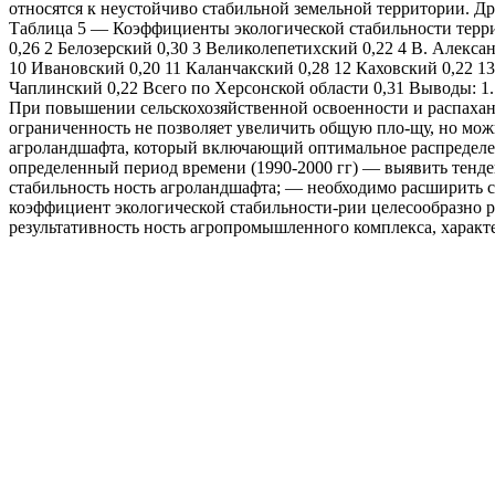
относятся к неустойчиво стабильной земельной территории. Д
Таблица 5 — Коэффициенты экологической стабильности терри
0,26 2 Белозерский 0,30 3 Великолепетихский 0,22 4 В. Алекса
10 Ивановский 0,20 11 Каланчакский 0,28 12 Каховский 0,22 
Чаплинский 0,22 Всего по Херсонской области 0,31 Выводы: 
При повышении сельскохозяйственной освоенности и распаханн
ограниченность не позволяет увеличить общую пло-щу, но мож
агроландшафта, который включающий оптимальное распределен
определенный период времени (1990-2000 гг) — выявить тенд
стабильность ность агроландшафта; — необходимо расширить 
коэффициент экологической стабильности-рии целесообразно р
результативность ность агропромышленного комплекса, харак