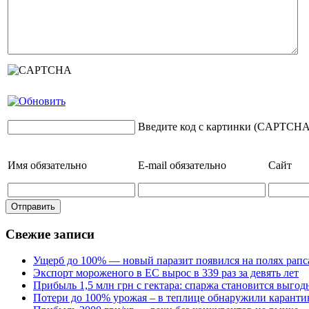
Введите код с картинки (CAPTCHA
Имя
обязательно
E-mail
обязательно
Сайт
Свежие записи
Ущерб до 100% — новый паразит появился на полях рапс
Экспорт мороженого в ЕС вырос в 339 раз за девять лет
Прибыль 1,5 млн грн с гектара: спаржа становится выго
Потери до 100% урожая – в теплице обнаружили каранти