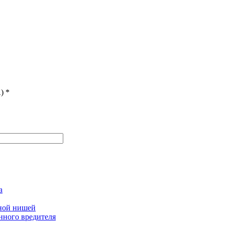
)
*
а
дной нишей
нного вредителя