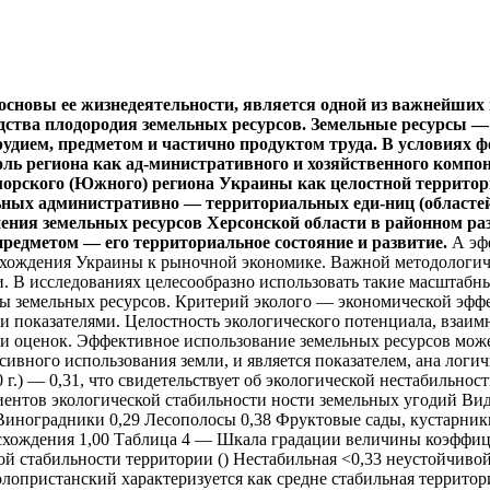
основы ее жизнедеятельности, является одной из важнейших
одства плодородия земельных ресурсов. Земельные ресурсы 
орудием, предметом и частично продуктом труда. В условия
ль региона как ад-министративного и хозяйственного компо
орского (Южного) региона Украины как целостной территор
льных административно — территориальных еди-ниц (областей
нения земельных ресурсов Херсонской области в районном р
редметом — его территориальное состояние и развитие.
А эф
 вхождения Украины к рыночной экономике. Важной методологи
и. В исследованиях целесообразно использовать такие масштабн
ды земельных ресурсов. Критерий эколого — экономической эффе
и показателями. Целостность экологического потенциала, взаим
й и оценок. Эффективное использование земельных ресурсов мо
нсивного использования земли, и является показателем, ана ло
0 г.) — 0,31, что свидетельствует об экологической нестабильно
иентов экологической стабильности ности земельных угодий Ви
Виноградники 0,29 Лесополосы 0,38 Фруктовые сады, кустарники
схождения 1,00 Таблица 4 — Шкала градации величины коэффици
 стабильности территории () Нестабильная <0,33 неустойчивой с
олопристанский характеризуется как средне стабильная террито