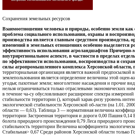
Сохранения земельных ресурсов
Взаимоотношения человека и природы, особенно земли как 
проблема социального использования, охраны и воспроизв
производства является главным средством производства, 
изменений в земельных отношениях особенно выделяется ро
эффективность использования агроландшафтов Причерно-м
внутрирегиональном аспекте, в частности в пределах отде
по эффективности использования, воспроизводства и сохра
силы агропромышленного комплекса Херсонской области, п
территориальная организация является важной предпосылкой
землепользования является определение величины этой оцен-к
угодья; пахотные земли; многолетние насаждения и прочие ви
нельзя ограничиваться только отраслевыми экономических ним
в течение ча-су обусловливают расширение спектра измерени
стабильности территории (), который харак-ризу уровень инте
экологической стабильности Херсонской об-ласти (на 1.01. 200
области — 0,63). Таблица 3 — нормативная величина коэффиц
территории Застроенная территория и дороги 0,00 Пашня 0,14 
болота природного происхождения 0,79 Леса природного прои
стабильность территории Величина коэффициента экологической
Стабильная> 0,67 Среди районов Херсонской области только Г