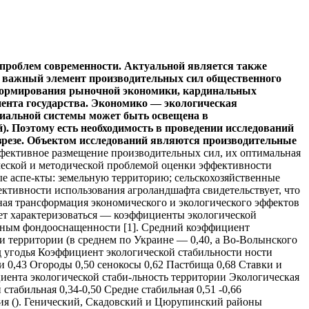
 проблем современности. Актуальной является также
— важный элемент производительных сил общественного
х формирования рыночной экономики, кардинальных
нента государства. Экономико — экологическая
иальной системы может быть освещена в
). Поэтому есть необходимость в проведении исследований
азрезе. Объектом исследований являются производительные
фективное размещение производительных сил, их оптимальная
ческой и методической проблемой оценки эффективности
ые аспе-кты: земельную территорию; сельскохозяйственные
ктивности использования агроландшафта свидетельствует, что
ная трансформация экономического и экологического эффектов
жет характеризоваться — коэффициенты экологической
гичным фондооснащенности [1]. Средний коэффициент
сти территории (в среднем по Украине — 0,40, а Во-Волынского
д угодья Коэффициент экологической стабильности ности
 0,43 Огороды 0,50 сенокосы 0,62 Пастбища 0,68 Ставки и
ента экологической стаби-льность территории Экологическая
табильная 0,34-0,50 Средне стабильная 0,51 -0,66
рия (). Генический, Скадовский и Цюрупинский районы