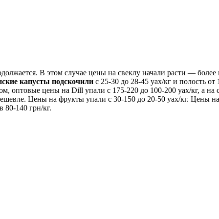
одолжается. В этом случае цены на свеклу начали расти — более н
нские капусты подскочили
с 25-30 до 28-45 уах/кг и полость от
зом, оптовые цены на Dill упали с 175-220 до 100-200 уах/кг, а на 
ешевле. Цены на фрукты упали с 30-150 до 20-50 уах/кг. Цены н
 80-140 грн/кг.