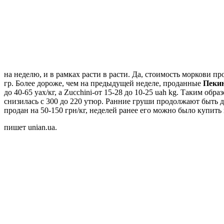
на неделю, и в рамках расти в расти. Да, стоимость моркови пр
гр. Более дороже, чем на предыдущей неделе, проданные
Пеки
до 40-65 уах/кг, а Zucchini-от 15-28 до 10-25 uah kg. Таким обра
снизилась с 300 до 220 утюр. Ранние груши продолжают быть д
продан на 50-150 грн/кг, неделей ранее его можно было купить в
пишет unian.ua.