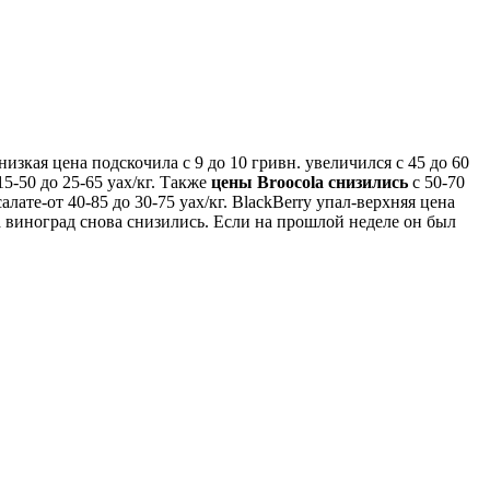
изкая цена подскочила с 9 до 10 гривн. увеличился с 45 до 60
 15-50 до 25-65 уах/кг. Также
цены Broocola снизились
с 50-70
салате-от 40-85 до 30-75 уах/кг. BlackBerry упал-верхняя цена
а виноград снова снизились. Если на прошлой неделе он был