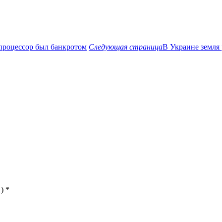
процессор был банкротом
Следующая страница
В Украине земля 
)
*