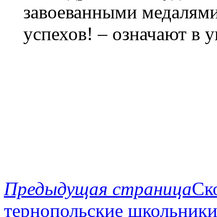
завоеванными медалям
успехов! – означают в у
Предыдущая страница
Ск
тернопольские школьники