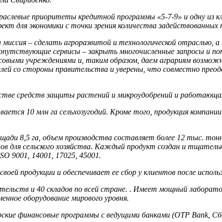
аслевые приоритеты кредитной программы «5-7-9» и одну из к
кт для экономики с точки зрения количества задействованных п
а миссия – сделать агроразвитой и технологической отраслью, а
опутствующие сервисы – закрыть многочисленные запросы и пот
совыми учреждениями и, таким образом, даем аграриям возможно
ей со стороны правительства и уверены, что совместно преод
одстве средств защиты растений и микроудобрений и работающа
ается 10 млн га сельхозугодий. Кроме того, продукция компании
ди 8,5 га, объем производства составляет более 12 тыс. тонн в
тов для сельского хозяйства. Каждый продукт создан и тщател
O 9001, 14001, 17025, 45001.
оей продукции и обеспечивает ее сбор у клиентов после исполь
ительств и 40 складов по всей стране. . Имеет мощный лаборат
енное оборудование мирового уровня.
ские финансовые программы с ведущими банками (ОТР Bank, Сбер