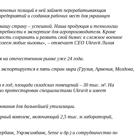
лючевых позиций в ней займет перерабатывающая
редприятий и создания рабочих мест для украинцев
 нашу страну – успешной. Наша продукция и технологии
ребности в экспертизе для агропроизводителя. Кроме
сть сохранить и развить свой бизнес в сложное военное
олеем любые вызовы», – отмечает СЕО Ukravit Лилия
я на отечественном рынке уже 24 года.
 экспортируется в пять стран мира (Грузия, Армения, Молдова,
 год, площади складских помещений – 30 тыс. м². На
ьно протестирован специалистами Ukravit и имеет
зования для дальнейшей утилизации.
орный комплекс, включающий 2,5 тыс. м лабораторий,
банк, Укрэксимбанк, Sense и др.) и сотрудничество по