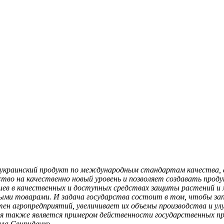
 украинский продукт по международным стандартам качества, а
ство на качественно новый уровень и позволяет создавать прод
иев в качественных и доступных средствах защиты растений и 
ыми товарами. И задача государства состоит в том, чтобы зап
ен агропредприятий, увеличивает их объемы производства и ул
я также является примером действенности государственных пр
ла Свириденко.