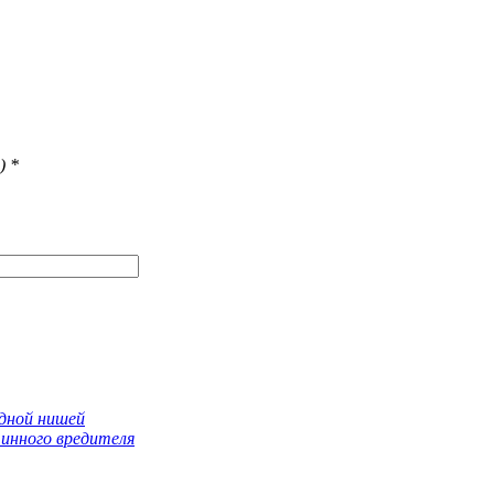
)
*
одной нишей
инного вредителя