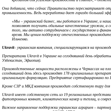
Она добавила, что сейчас Правительство пересматривает отр
промышленность. Ведь переработка дает гораздо больший эффе
«Мы – украинский бизнес, мы работаем в Украине, и наш
позволяют получить обильные качественные урожаи, а с
того, мы активно сотрудничаем с государством и финан
время. Мы ценим поддержку отечественных производител
Ильченко.
Ukravit
– украинская компания, специализирующаяся на произв
Препаратами Ukravit в Украине на сегодняшний день обрабатыв
Узбекистан, Эфиопия).
Производственные мощности расположены в Черкассах на площа
сегодняшний день здесь производят 178 оригинальных препара
оригинальную формуляцию. Предприятие сертифицировано по IS
Кроме СЗР и МКД компания производит собственную тару для св
Ukravit имеет собственную сеть из 19 региональных представ
фитотронных комнат, климатических камер и теплиц, и соврем
Важное направление поддержки украинских аграриев – партнер