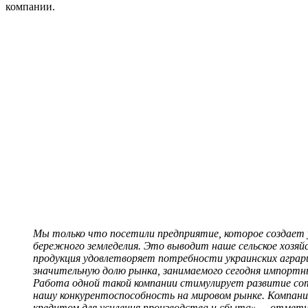
компании.
Мы только что посетили предприятие, которое создает
бережного земледелия. Это выводит наше сельское хозяй
продукция удовлетворяет потребности украинских аграр
значительную долю рынка, занимаемого сегодня импортн
Работа одной такой компании стимулирует развитие сот
нашу конкурентоспособность на мировом рынке. Компани
кредитом для усиления производства и сбыта», – отмети