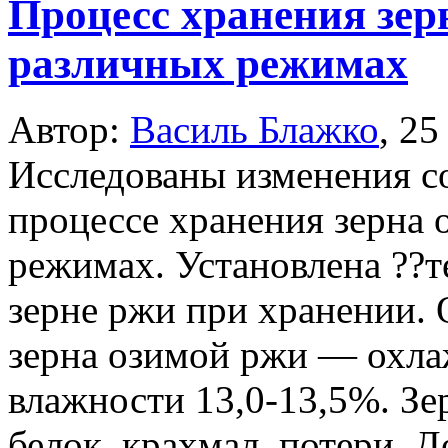
Процесс хранения зер
различных режимах
Автор:
Василь Блажко
,
25
Исследованы изменения со
процессе хранения зерна
режимах. Установлена ??т
зерне ржи при хранении.
зерна озимой ржи — охла
влажности 13,0-13,5%. З
белок, крахмал, потери. 