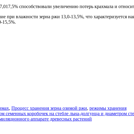
,017,5% способствовали увеличению потерь крахмала и относит
е при влажности зерна ржи 13,0-13,5%, что характеризуется н
-15,5%.
имах
,
Процесс хранения зерна озимой ржи
,
режимы хранения
м семенных коробочек на стебле льна-долгунца и диаметром ст
имиляционного аппарате древесных растений