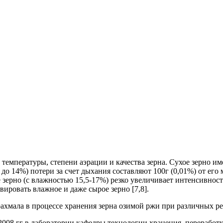
температуры, степени аэрации и качества зерна. Сухое зерно и
до 14%) потери за счет дыхания составляют 100г (0,01%) от его 
ое зерно (с влажностью 15,5-17%) резко увеличивает интенсивнос
вировать влажное и даже сырое зерно [7,8].
ахмала в процессе хранения зерна озимой ржи при различных р
008 гг в лаборатории кафедры технологии хранения, переработк