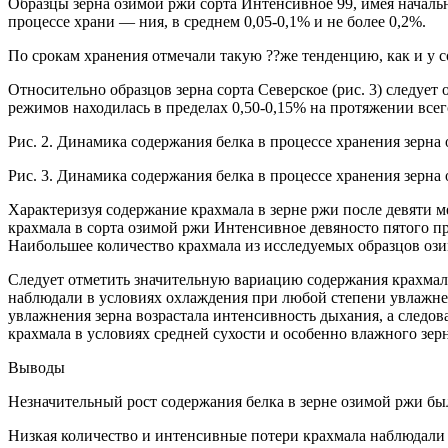
Образцы зерна озимой ржи сорта Интенсивное 99, имея началь
процессе храни — ния, в среднем 0,05-0,1% и не более 0,2%.
По срокам хранения отмечали такую ??же тенденцию, как и у с
Относительно образцов зерна сорта Северское (рис. 3) следуе
режимов находилась в пределах 0,50-0,15% на протяжении всег
Рис. 2. Динамика содержания белка в процессе хранения зерна 
Рис. 3. Динамика содержания белка в процессе хранения зерна 
Характеризуя содержание крахмала в зерне ржи после девяти ме
крахмала в сорта озимой ржи Интенсивное девяносто пятого пр
Наибольшее количество крахмала из исследуемых образцов ози
Следует отметить значительную вариацию содержания крахмала
наблюдали в условиях охлаждения при любой степени увлажнен
увлажнения зерна возрастала интенсивность дыхания, а следов
крахмала в условиях средней сухости и особенно влажного зерн
Выводы
Незначительный рост содержания белка в зерне озимой ржи бы
Низкая количество и интенсивные потери крахмала наблюдали 