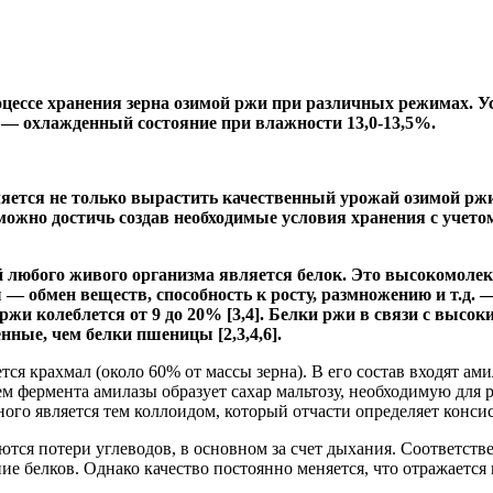
цессе хранения зерна озимой ржи при различных режимах. У
— охлажденный состояние при влажности 13,0-13,5%.
яется не только вырастить качественный урожай озимой ржи,
 можно достичь создав необходимые условия хранения с учет
й любого живого организма является белок. Это высокомолеку
— обмен веществ, способность к росту, размножению и т.д.
ржи колеблется от 9 до 20% [3,4]. Белки ржи в связи с выс
ные, чем белки пшеницы [2,3,4,6].
ется крахмал (около 60% от массы зерна). В его состав входят 
м фермента амилазы образует сахар мальтозу, необходимую для р
ого является тем коллоидом, который отчасти определяет консис
тся потери углеводов, в основном за счет дыхания. Соответств
ние белков. Однако качество постоянно меняется, что отражается