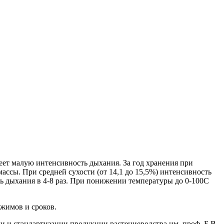
меет малую интенсивность дыхания. За год хранения при
массы. При средней сухости (от 14,1 до 15,5%) интенсивность
ть дыхания в 4-8 раз. При понижении температуры до 0-100С
ежимов и сроков.
и и стандартизации продукции растениеводства им. проф. Б.В.