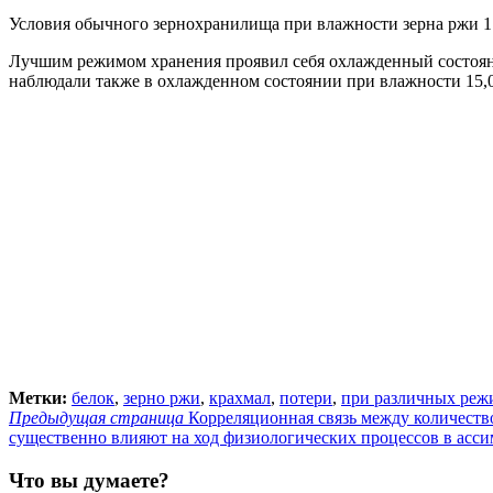
Условия обычного зернохранилища при влажности зерна ржи 17
Лучшим режимом хранения проявил себя охлажденный состояни
наблюдали также в охлажденном состоянии при влажности 15,0
Метки:
белок
,
зерно ржи
,
крахмал
,
потери
,
при различных реж
Предыдущая страница
Корреляционная связь между количество
существенно влияют на ход физиологических процессов в асс
Что вы думаете?