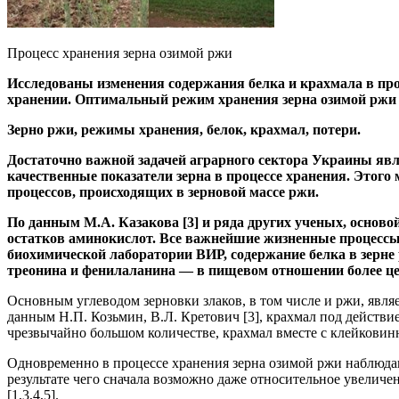
Процесс хранения зерна озимой ржи
Исследованы изменения содержания белка и крахмала в про
хранении. Оптимальный режим хранения зерна озимой ржи 
Зерно ржи, режимы хранения, белок, крахмал, потери.
Достаточно важной задачей аграрного сектора Украины явл
качественные показатели зерна в процессе хранения. Этого
процессов, происходящих в зерновой массе ржи.
По данным М.А. Казакова [3] и ряда других ученых, осново
остатков аминокислот. Все важнейшие жизненные процессы 
биохимической лаборатории ВИР, содержание белка в зерне 
треонина и фенилаланина — в пищевом отношении более цен
Основным углеводом зерновки злаков, в том числе и ржи, явля
данным Н.П. Козьмин, В.Л. Кретович [3], крахмал под действие
чрезвычайно большом количестве, крахмал вместе с клейковинн
Одновременно в процессе хранения зерна озимой ржи наблюдаю
результате чего сначала возможно даже относительное увеличе
[1,3,4,5].