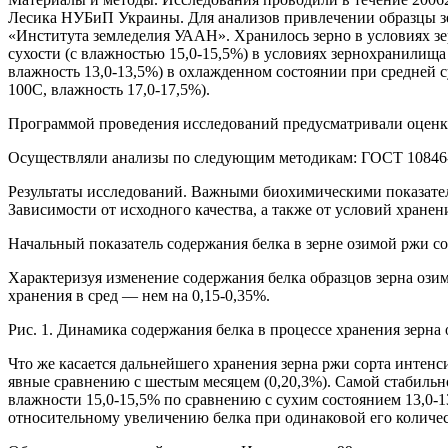
Лесика НУБиП Украины. Для анализов привлечении образцы зе
«Института земледелия УААН». Хранилось зерно в условиях зе
сухости (с влажностью 15,0-15,5%) в условиях зернохранилища
влажность 13,0-13,5%) в охлажденном состоянии при средней с
100С, влажность 17,0-17,5%).
Программой проведения исследований предусматривали оценку к
Осуществляли анализы по следующим методикам: ГОСТ 10846-9
Результаты исследований. Важными биохимическими показателя
Зависимости от исходного качества, а также от условий хране
Начальный показатель содержания белка в зерне озимой ржи с
Характеризуя изменение содержания белка образцов зерна озимо
хранения в сред — нем на 0,15-0,35%.
Рис. 1. Динамика содержания белка в процессе хранения зерна 
Что же касается дальнейшего хранения зерна ржи сорта интенс
явные сравнению с шестым месяцем (0,20,3%). Самой стабильн
влажности 15,0-15,5% по сравнению с сухим состоянием 13,0-1
относительному увеличению белка при одинаковой его количес