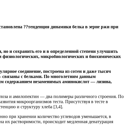
становлена ??тенденция динамики белка в зерне ржи при
 но и сохранить его и в определенной степени улучшить
ом физиологических, микробиологических и биохимических
лярное соединение, построена из сотен и даже тысяч
 — связаны с белками. По многолетним данным
оким содержанием незаменимых аминокислот — лизина,
амилоза и амилопектин — два полимеры различного строения. По
азвития микроорганизмов теста. Присутствуя в тесте в
тенцию и структуру хлеба [3,4].
енно при хранении количество углеводов уменьшается, в
 на их растворимости, происходит медленная денатурация