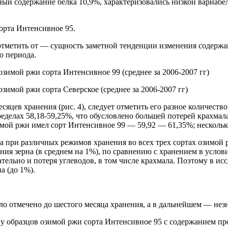
ный содержание белка 10,9%, характеризовались низкой вариаб
орта Интенсивное 95.
т отметить от — сущность заметной тенденции изменения содерж
о периода.
озимой ржи сорта Интенсивное 99 (среднее за 2006-2007 гг)
озимой ржи сорта Северское (среднее за 2006-2007 гг)
сяцев хранения (рис. 4), следует отметить его разное количеств
еделах 58,18-59,25%, что обусловлено большей потерей крахмала
мой ржи имел сорт Интенсивное 99 — 59,92 — 61,35%; нескольк
 при различных режимов хранения во всех трех сортах озимой 
ия зерна (в среднем на 1%), по сравнению с хранением в усло
ательно и потеря углеводов, в том числе крахмала. Поэтому в 
а (до 1%).
ло отмечено до шестого месяца хранения, а в дальнейшем — нез
у образцов озимой ржи сорта Интенсивное 95 с содержанием пр