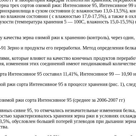
рна трех сортов озимой ржи: Интенсивное 95, Интенсивное 99
рнохранилища в сухом состоянии (с влажностью 13,0-13,5%), ко
 во влажном состоянии ( с влажностью 17,0-17,5%), а также в о
ухости (температура хранения 5 — 100С, влажность 15,0-15,5%)
ачества зерна озимой ржи к хранению (контроль), через один, т
1 Зерно и продукты его переработки. Метод определения белка
ми, которые влияют на качество конечных продуктов переработк
ния, изменения этих соединений имеют неодинаковый количествен
орта Интенсивное 95 составил 11,41%, Интенсивное 99 — 10,90 
й ржи сорта Интенсивное 95 в процессе хранения (рис. 1), след
озимой ржи сорта Интенсивное 95 (среднее за 2006-2007 гг)
ивных-сивне 95, то отмечались незначительные изменения белка
остью характеризовалось хранения зерна ржи в условиях охлажд
3,5%, обусловлен большей потерей углеводов при дыхании зерна
тва.