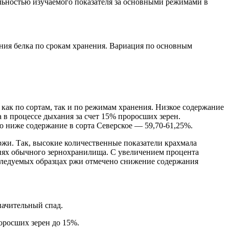
ельностью изучаемого показателя за основными режимами в
ания белка по срокам хранения. Вариация по основным
о как по сортам, так и по режимам хранения. Низкое содержание
 в процессе дыхания за счет 15% проросших зерен.
о ниже содержание в сорта Северское — 59,70-61,25%.
ржи. Так, высокие количественные показатели крахмала
виях обычного зернохранилища. С увеличением процента
исследуемых образцах ржи отмечено снижение содержания
начительный спад.
оросших зерен до 15%.