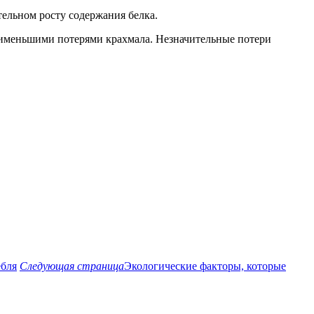
ельном росту содержания белка.
аименьшими потерями крахмала. Незначительные потери
ебля
Следующая страница
Экологические факторы, которые