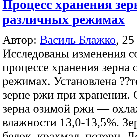
Процесс хранения зер
различных режимах
Автор:
Василь Блажко
,
25
Исследованы изменения со
процессе хранения зерна
режимах. Установлена ??т
зерне ржи при хранении.
зерна озимой ржи — охла
влажности 13,0-13,5%. З
белок, крахмал, потери. 