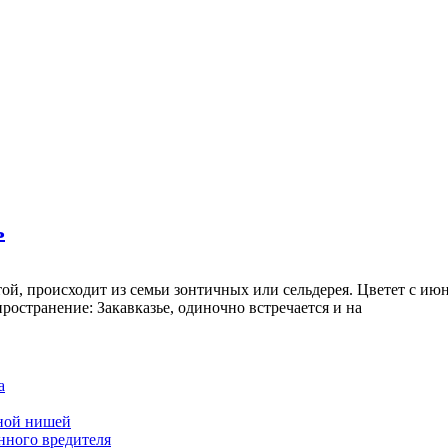
ь
той, происходит из семьи зонтичных или сельдерея. Цветет с и
пространение: Закавказье, одиночно встречается и на
а
дной нишей
нного вредителя