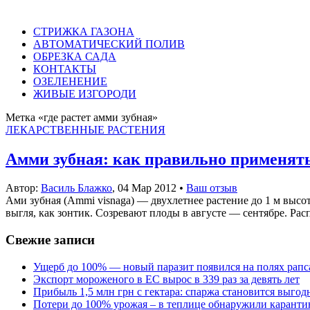
СТРИЖКА ГАЗОНА
АВТОМАТИЧЕСКИЙ ПОЛИВ
ОБРЕЗКА САДА
КОНТАКТЫ
ОЗЕЛЕНЕНИЕ
ЖИВЫЕ ИЗГОРОДИ
Метка «где растет амми зубная»
ЛЕКАРСТВЕННЫЕ РАСТЕНИЯ
Амми зубная: как правильно применят
Автор:
Василь Блажко
,
04 Мар 2012
•
Ваш отзыв
Ами зубная (Ammi visnaga) — двухлетнее растение до 1 м высо
выгля, как зонтик. Созревают плоды в августе — сентябре. Рас
Свежие записи
Ущерб до 100% — новый паразит появился на полях рапс
Экспорт мороженого в ЕС вырос в 339 раз за девять лет
Прибыль 1,5 млн грн с гектара: спаржа становится выго
Потери до 100% урожая – в теплице обнаружили каранти