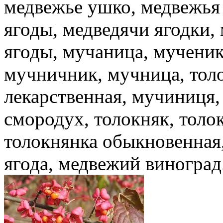
медвежье ушко, медвежья 
ягоды, медведячи ягодки,
ягоды, мучаница, мученик
мучничник, мучница, толо
лекарственная, мучиниця,
смородух, толокняк, толок
толокнянка обыкновенная
ягода, медвежий виноград.