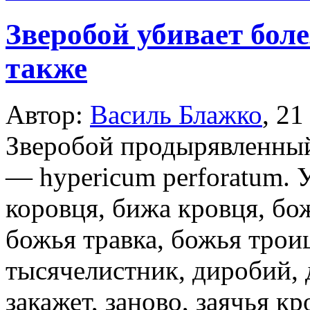
Зверобой убивает бол
также
Автор:
Василь Блажко
,
21
Зверобой продырявленны
— hypericum perforatum. 
коровця, бижа кровця, бо
божья травка, божья трои
тысячелистник, диробий,
закажет, заново, заячья к