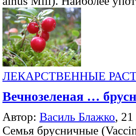
alnus Mill). Наиболее упо
ЛЕКАРСТВЕННЫЕ РАС
Вечнозеленая … брус
Автор:
Василь Блажко
,
21
Семья брусничные (Vaccin