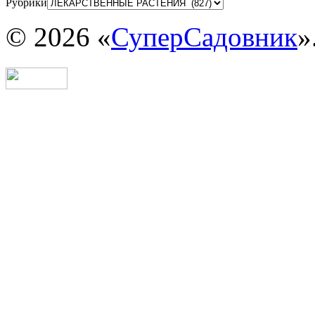
Рубрики
© 2026 «
СуперСадовник
»