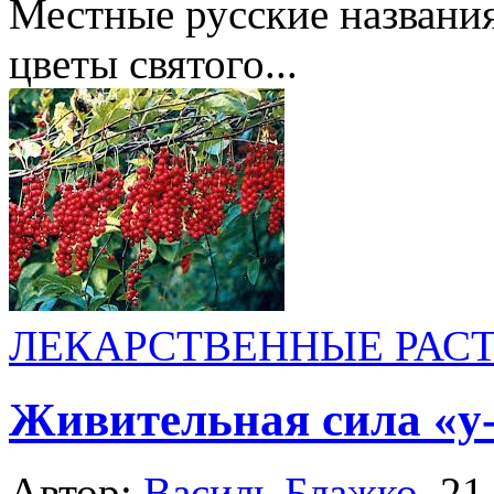
Местные русские названия
цветы святого...
ЛЕКАРСТВЕННЫЕ РАС
Живительная сила «у
Автор:
Василь Блажко
,
21