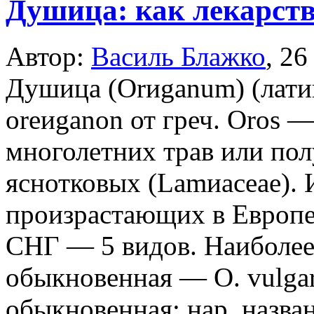
Душица: как лекарств
Автор:
Василь Блажко
,
26
Душица (Orиganum) (латин
oreиganon от греч. Oros 
многолетних трав или пол
яснотковых (Lamиaceae). 
произрастающих в Европе
СНГ — 5 видов. Наиболее
обыкновенная — О. vulgar
обыкновенная; нар. назван