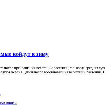
мые войдут в зиму
после прекращения вегетации растений, т.е. когда средняя сут
ледуют через 10 дней после возобновления вегетации растений.
а
дной нишей