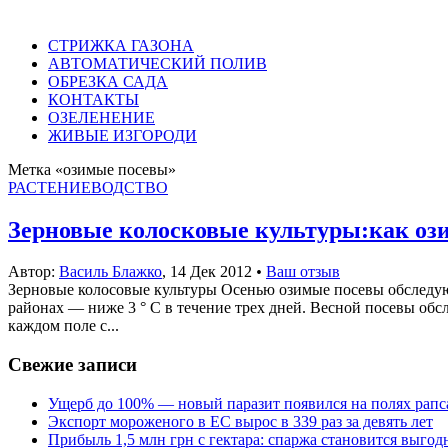
СТРИЖКА ГАЗОНА
АВТОМАТИЧЕСКИЙ ПОЛИВ
ОБРЕЗКА САДА
КОНТАКТЫ
ОЗЕЛЕНЕНИЕ
ЖИВЫЕ ИЗГОРОДИ
Метка «озимые посевы»
РАСТЕНИЕВОДСТВО
Зерновые колосковые культуры:как ози
Автор:
Василь Блажко
,
14 Дек 2012
•
Ваш отзыв
Зерновые колосовые культуры Осенью озимые посевы обследуют 
районах — ниже 3 ° С в течение трех дней. Весной посевы обс
каждом поле с...
Свежие записи
Ущерб до 100% — новый паразит появился на полях рапс
Экспорт мороженого в ЕС вырос в 339 раз за девять лет
Прибыль 1,5 млн грн с гектара: спаржа становится выго