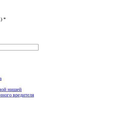
)
*
а
дной нишей
нного вредителя