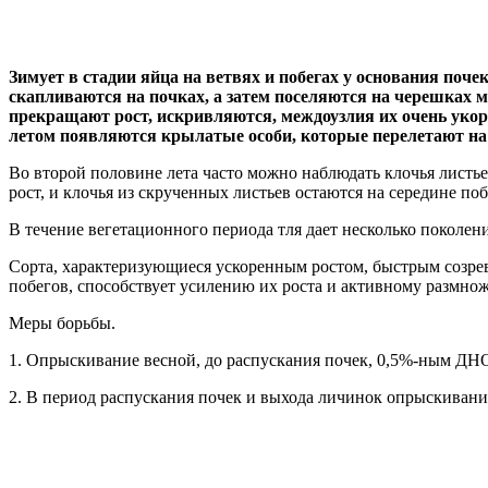
Зимует в стадии яйца на ветвях и побегах у основания поч
скапливаются на почках, а затем поселяются на черешках м
прекращают рост, искривляются, междоузлия их очень укор
летом появляются крылатые особи, которые перелетают на д
Во второй половине лета часто можно наблюдать клочья листь
рост, и клочья из скрученных листьев остаются на середине поб
В течение вегетационного периода тля дает несколько поколе
Сорта, характеризующиеся ускоренным ростом, быстрым созрев
побегов, способствует усилению их роста и активному размно
Меры борьбы.
1. Опрыскивание весной, до распускания почек, 0,5%-ным ДН
2. В период распускания почек и выхода личинок опрыскиван