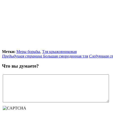
Метки:
Меры борьбы
,
Тля крыжовниковая
Предыдущая страница
Большая смородинная тля
Следующая с
Что вы думаете?