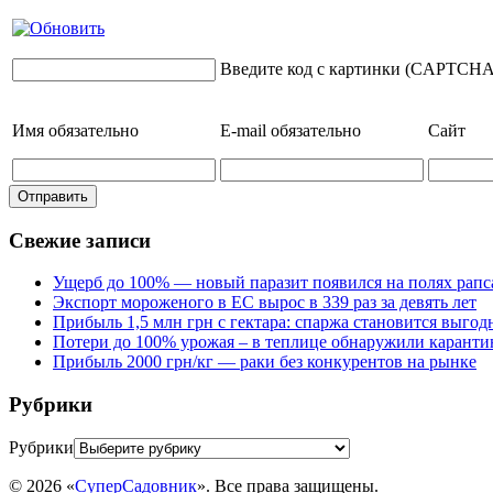
Введите код с картинки (CAPTCHA
Имя
обязательно
E-mail
обязательно
Сайт
Свежие записи
Ущерб до 100% — новый паразит появился на полях рапс
Экспорт мороженого в ЕС вырос в 339 раз за девять лет
Прибыль 1,5 млн грн с гектара: спаржа становится выго
Потери до 100% урожая – в теплице обнаружили каранти
Прибыль 2000 грн/кг — раки без конкурентов на рынке
Рубрики
Рубрики
© 2026 «
СуперСадовник
». Все права защищены.