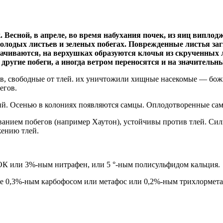
ек. Весной, в апреле, во время набухания почек, из яиц вип
олодых листьев и зеленых побегах. Поврежденные листья заг
ачиваются, на верхушках образуются клочья из скрученных л
ругие побеги, а иногда ветром переносятся и на значительн
ев, свободные от тлей. их уничтожили хищные насекомые — бож
егов.
ний. Осенью в колониях появляются самцы. Оплодотворенные са
анием побегов (например Хаутон), устойчивы против тлей. Сил
жению тлей.
ОК или 3%-ным нитрафен, или 5 °-ным полисульфидом кальция.
ие 0,3%-ным карбофосом или метафос или 0,2%-ным трихлормета