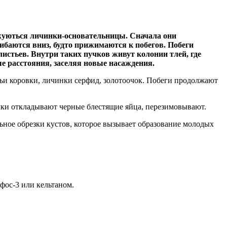
лоджуються личинки-основательницы. Сначала они
ибаются вниз, будто прижимаются к побегов. Побеги
истьев. Внутри таких пучков живут колонии тлей, где
ые расстояния, заселяя новые насаждения.
ьи коровки, личинки серфид, золотоочок. Побеги продолжают
мки откладывают черные блестящие яйца, перезимовывают.
ьное обрезки кустов, которое вызывает образование молодых
фос-3 или кельтаном.