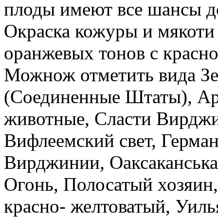
плоды имеют все шансы до
Окраска кожуры и мякоти
оранжевых тонов с красн
Можнож отметить вида Зе
(Соединенные Штаты), Ар
животные, Сласти Вирдж
Вифлеемский свет, Герма
Вирджинии, Оаксаканська
Огонь, Полосатый хозяин,
красно- желтоватый, Уил