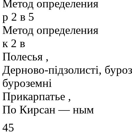
Метод определения
р 2 в 5
Метод определения
к 2 в
Полесья ,
Дерново-підзолисті, буроз
буроземні
Прикарпатье ,
По Кирсан — ным
45