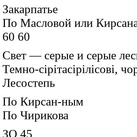
Закарпатье
По Масловой или Кирсан
60 60
Свет — серые и серые ле
Темно-сірітасірілісові, чо
Лесостепь
По Кирсан-ным
По Чирикова
ЗО 45