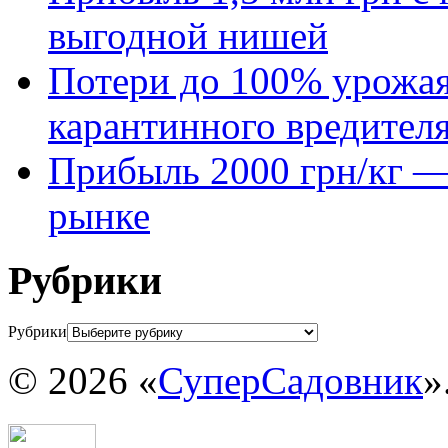
выгодной нишей
Потери до 100% урожая
карантинного вредител
Прибыль 2000 грн/кг — 
рынке
Рубрики
Рубрики
© 2026 «
СуперСадовник
»