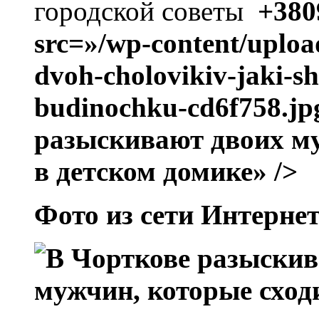
городской советы
+3809
src=»/wp-content/uploa
dvoh-cholovikiv-jaki-sh
budinochku-cd6f758.jp
разыскивают двоих му
в детском домике» />
Фото из сети Интерне