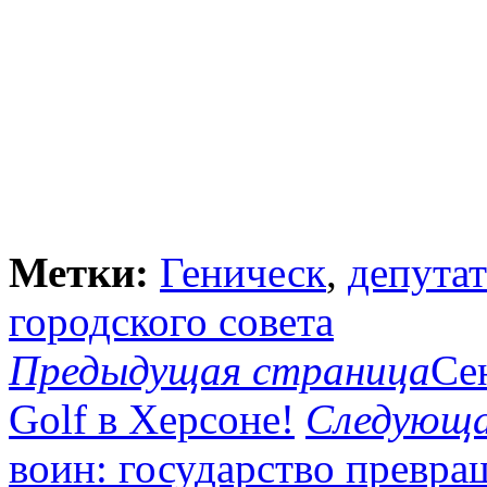
Метки:
Геническ
,
депута
городского совета
Предыдущая страница
Се
Golf в Херсоне!
Следующа
воин: государство превра