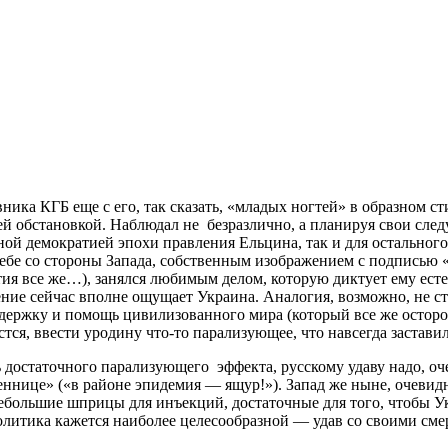
ика КГБ еще с его, так сказать, «младых ногтей» в образном ст
ей обстановкой. Наблюдал не безразлично, а планируя свои сле
ой демократией эпохи правления Ельцина, так и для остального
ебе со стороны Запада, собственным изображением с подписью «
ия все же…), занялся любимым делом, которую диктует ему есте
ние сейчас вполне ощущает Украина. Аналогия, возможно, не с
поддержку и помощь цивилизованного мира (который все же осто
астся, ввести уродину что-то парализующее, что навсегда застав
чь достаточного парализующего эффекта, русскому удаву надо, оч
ннице» («в районе эпидемия — ящур!»). Запад же ныне, очевидн
большие шприцы для инъекций, достаточные для того, чтобы Укр
политика кажется наиболее целесообразной — удав со своими см