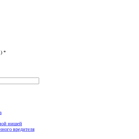
)
*
а
дной нишей
нного вредителя