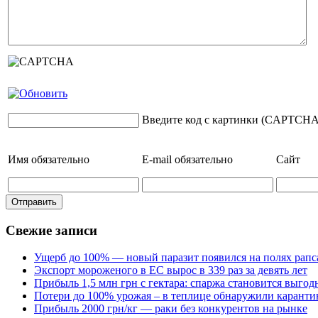
Введите код с картинки (CAPTCHA
Имя
обязательно
E-mail
обязательно
Сайт
Свежие записи
Ущерб до 100% — новый паразит появился на полях рапс
Экспорт мороженого в ЕС вырос в 339 раз за девять лет
Прибыль 1,5 млн грн с гектара: спаржа становится выго
Потери до 100% урожая – в теплице обнаружили каранти
Прибыль 2000 грн/кг — раки без конкурентов на рынке