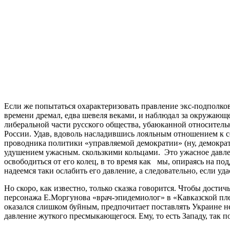
Если же попытаться охарактеризовать правление экс-подполковн
времени дремал, едва шевеля веками, и наблюдал за окружающ
либеральной части русского общества, убаюканной относительн
России. Удав, вдоволь насладившись лояльным отношением к с
проводника политики «управляемой демократии» (ну, демократ
удушением ужасным. скользкими кольцами. Это ужасное давле
освободиться от его колец, в то время как мы, опираясь на 
надеемся таки ослабить его давление, а следовательно, если уд
Но скоро, как известно, только сказка говорится. Чтобы дости
персонажа Е.Моргунова «врач-эпидемиолог» в «Кавказской пле
оказался слишком буйным, предпочитает поставлять Украине не
давление жуткого пресмыкающегося. Ему, то есть Западу, так 