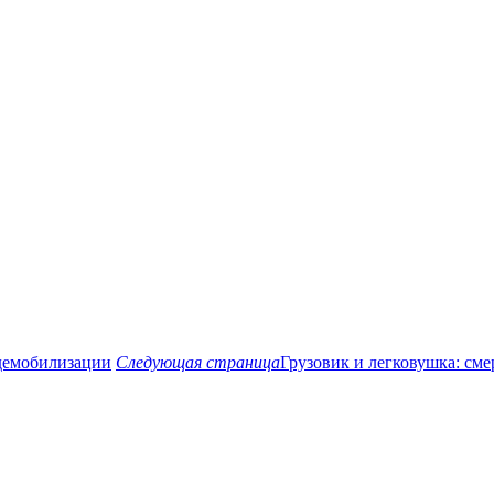
демобилизации
Следующая страница
Грузовик и легковушка: см