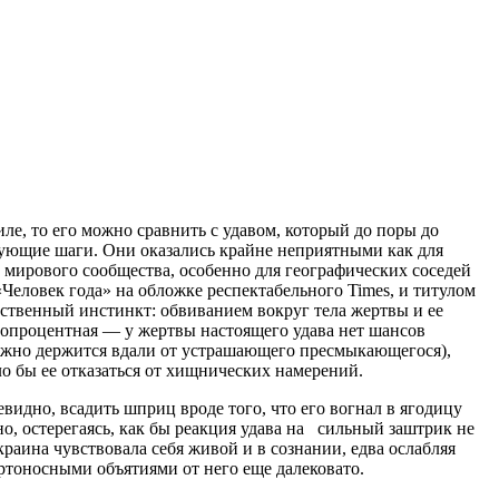
иле, то его можно сравнить с удавом, который до поры до
дующие шаги. Они оказались крайне неприятными как для
 мирового сообщества, особенно для географических соседей
Человек года» на обложке респектабельного Times, и титулом
ственный инстинкт: обвиванием вокруг тела жертвы и ее
топроцентная — у жертвы настоящего удава нет шансов
рожно держится вдали от устрашающего пресмыкающегося),
ило бы ее отказаться от хищнических намерений.
евидно, всадить шприц вроде того, что его вогнал в ягодицу
о, остерегаясь, как бы реакция удава на сильный заштрик не
аина чувствовала себя живой и в сознании, едва ослабляя
ертоносными объятиями от него еще далековато.