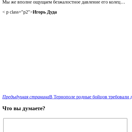
Мы же вполне ощущаем безжалостное давление его колец…
< p class="p2">
Игорь Дуда
Предыдущая страница
В Тернополе родные бойцов требовали 
Что вы думаете?