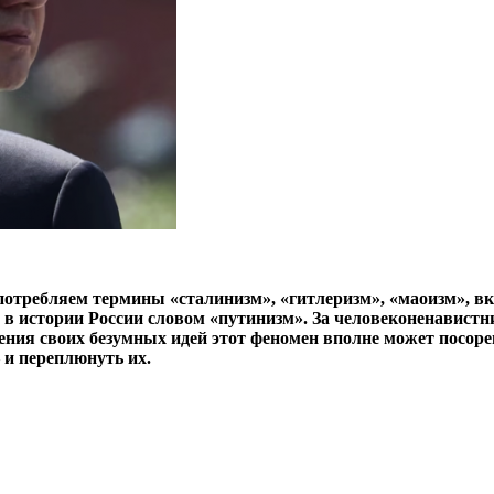
потребляем термины «сталинизм», «гитлеризм», «маоизм», в
 в истории России словом «путинизм». За человеконенавистн
ния своих безумных идей этот феномен вполне может посор
 и переплюнуть их.