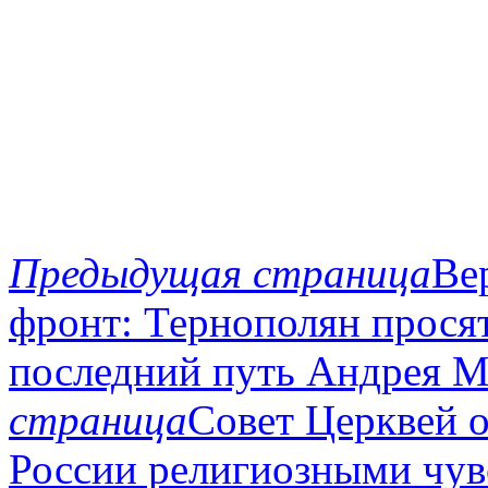
Предыдущая страница
Ве
фронт: Тернополян просят
последний путь Андрея М
страница
Совет Церквей 
России религиозными чув