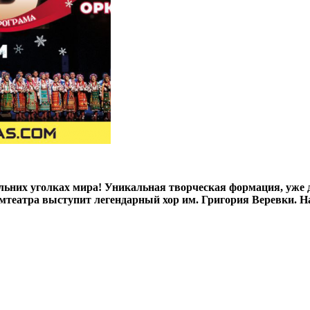
альних уголках мира! Уникальная творческая формация, уж
амтеатра выступит легендарный хор им. Григория Веревки. На