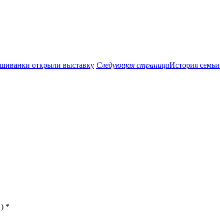
ышиванки открыли выставку
Следующая страница
История семьи
)
*