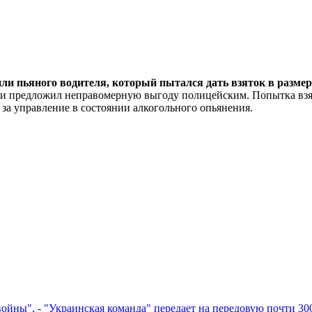
 пьяного водителя, который пытался дать взяток в размере 
р и предложил неправомерную выгоду полицейским. Попытка взя
ф за управление в состоянии алкогольного опьянения.
йны", - "Украинская команда" передает на передовую почти 30