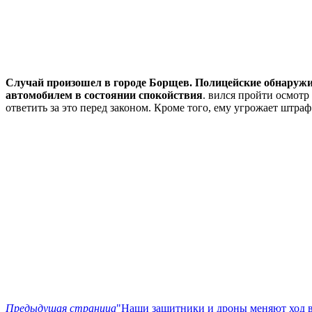
Случай произошел в городе Борщев. Полицейские обнаружили
автомобилем в состоянии спокойствия
. вился пройти осмот
ответить за это перед законом. Кроме того, ему угрожает штра
Предыдущая страница
"Наши защитники и дроны меняют ход во