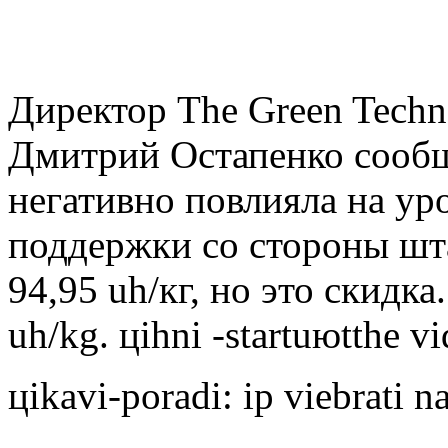
Директор The Green Techn
Дмитрий Остапенко сообщи
негативно повлияла на уро
поддержки со стороны шта
94,95 uh/кг, но это скидка
uh/kg. цihni -startuюtthe v
цikavi-poradi: ip viebrati 