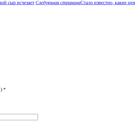
ний сыр исчезает
Следующая страница
Стало известно, какие це
)
*