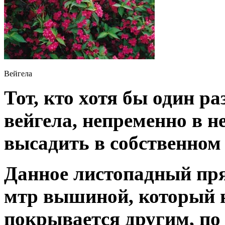
Вейгела
Тот, кто хотя бы один р
вейгела, непременно в н
высадить в собственном 
Данное листопадный пря
мтр вышиной, который н
покрывается другим, по