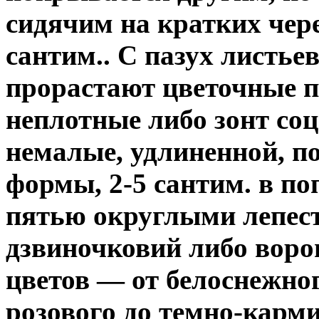
сидячим на кратких чер
сантим.. С пазух листье
прорастают цветочные п
неплотные либо зонт соц
немалые, удлиненной, п
формы, 2-5 сантим. в п
пятью округлыми лепест
дзвиночковий либо вор
цветов — от белоснежног
розового до темно-карм